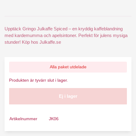
109 kr
Upptäck Gringo Julkaffe Spiced – en kryddig kaffeblandning
med kardemumma och apelsintoner. Perfekt för julens mysiga
stunder! Köp hos Julkaffe.se
Alla paket utdelade
Produkten är tyvärr slut i lager.
Ej i lager
Artikelnummer
JK06